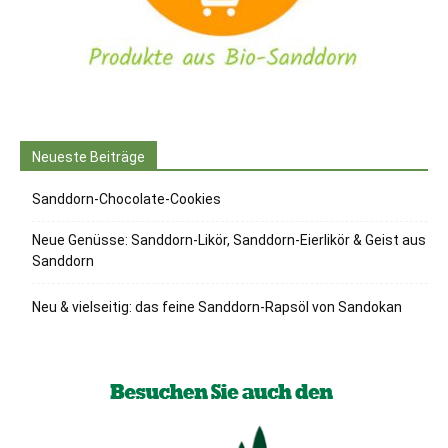
Neueste Beiträge
Sanddorn-Chocolate-Cookies
Neue Genüsse: Sanddorn-Likör, Sanddorn-Eierlikör & Geist aus
Sanddorn
Neu & vielseitig: das feine Sanddorn-Rapsöl von Sandokan