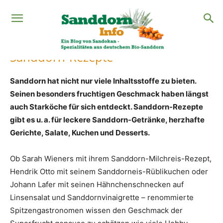
Start
Sanddorn-Rezepte
Sanddorn-Rezepte
Sanddorn hat nicht nur viele Inhaltsstoffe zu bieten.
Seinen besonders fruchtigen Geschmack
haben längst
auch Starköche für sich entdeckt. Sanddorn-Rezepte
gibt es u. a.
für leckere Sanddorn-Getränke, herzhafte
Gerichte, Salate, Kuchen und Desserts.
Ob Sarah Wieners mit ihrem Sanddorn-Milchreis-Rezept,
Hendrik Otto mit seinem Sanddorneis-Rüblikuchen oder
Johann Lafer mit seinen Hähnchenschnecken auf
Linsensalat und Sanddornvinaigrette – renommierte
Spitzengastronomen wissen den Geschmack der